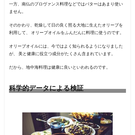
一方、南仏のプロヴァンス料理などではバターはあまり使い
ン 】
ません。
5
まと
そのかわり、乾燥して日の良く照る大地に生えたオリーブを
め
利用して、 オリーブオイルをふんだんに料理に使うのです。
オリーブオイルには、今ではよく知られるようになりました
が、 美と健康に役立つ成分がたくさん含まれています。
だから、地中海料理は健康に良いといわれるのです。
科学的データによる検証