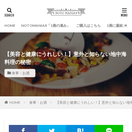
HOME
NOTOMANIA8「1滴の凄み」
ご購入はこちら
1滴に凝縮され
【美容と健康にうれしい！】意外と知らない地中海
料理の秘密
食事・お酒
HOME
食事・お酒
【美容と健康にうれしい！】意外と知らない地