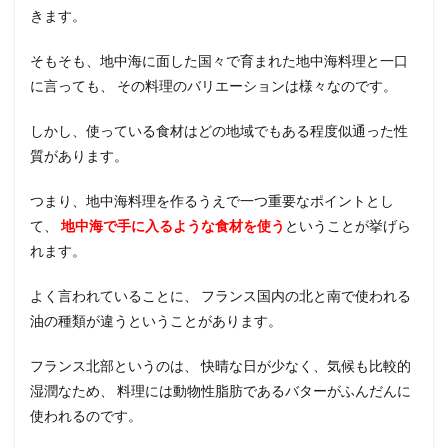
きます。
4.3
【新
鮮な
そもそも、地中海に面した国々で育まれた地中海料理と一口
野菜
に言っても、 その料理のバリエーションは様々なのです。
と果
物】
しかし、使っている食材はどの地域でもある程度似通った性
4.4
質があります。
【白
い
肉】
つまり、地中海料理を作るうえで一つ重要なポイントとし
て、
地中海で手に入るような食材を使う
ということが挙げら
4.5
【チ
れます。
ー
ズ】
よく言われていることに、 フランス国内の北と南で使われる
4.6
油の種類が違うということがあります。
【木
の実
フランス北部というのは、 快晴な日が少なく、気候も比較的
】
湿潤なため、 料理には動物性脂肪であるバターがふんだんに
4.7
使われるのです。
【赤
ワイ