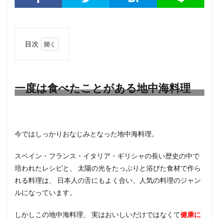
目次
1
一度
は食
べた
一度は食べたことがある地中海料理
こと
があ
る地
中海
料理
今ではしっかりおなじみとなった地中海料理。
2
健康
スペイン・フランス・イタリア・ギリシャの長い歴史の中で
に良
培われたレシピと、 太陽の光をたっぷりと浴びた食材で作ら
い地
中海
れる料理は、 日本人の舌にもよく合い、人気の料理のジャン
料理
ルになっています。
3
科学
しかしこの地中海料理、 実はおいしいだけではなくて
健康に