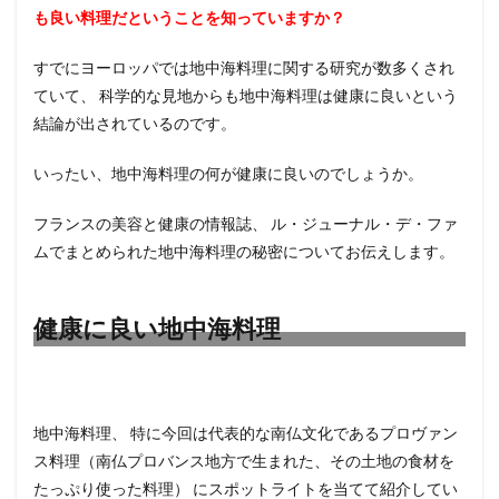
的デ
も良い料理だということを知っていますか？
ータ
によ
すでにヨーロッパでは地中海料理に関する研究が数多くされ
る検
証
ていて、 科学的な見地からも地中海料理は健康に良いという
結論が出されているのです。
4
７つ
のカ
いったい、地中海料理の何が健康に良いのでしょうか。
ギと
なる
フランスの美容と健康の情報誌、 ル・ジューナル・デ・ファ
食材
ムでまとめられた地中海料理の秘密についてお伝えします。
4.1
【オ
リー
健康に良い地中海料理
ブオ
イ
ル】
4.2
【魚
地中海料理、 特に今回は代表的な南仏文化であるプロヴァン
と魚
ス料理（南仏プロバンス地方で生まれた、その土地の食材を
介
類】
たっぷり使った料理） にスポットライトを当てて紹介してい