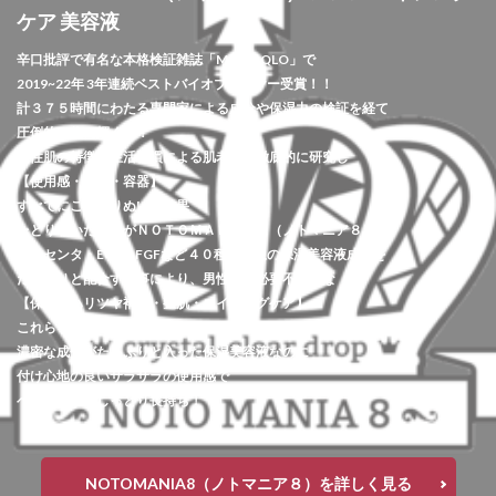
ケア 美容液
辛口批評で有名な本格検証雑誌「MONOQLO」で
2019~22年 3年連続ベストバイオブザイヤー受賞！！
計３７５時間にわたる専門家による成分や保湿力の検証を経て
圧倒的１位に輝く！！
男性肌の特徴・生活習慣による肌老化を徹底的に研究し
【使用感・原料・容器】
すべてにこだわりぬいた結果
たどり着いた答えがＮＯＴＯＭＡＮＩＡ８（ノトマニア８）
プラセンタ・EGF・FGFなど４０種類以上の保湿美容液成分を
たっぷりと配合する事により、男性肌に必要不可欠な
【保湿・ハリツヤ補給・整肌・エイジングケア】
これらを1本で全てカバー！！
濃密な成分がたっぷりと入った保湿美容液なのに
付け心地の良いサラサラの使用感で
ベタつかずにしっとり長持ち！
NOTOMANIA8（ノトマニア８）を詳しく見る