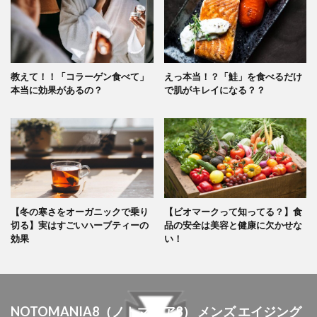
教えて！！「コラーゲン食べて」
えっ本当！？「鮭」を食べるだけ
本当に効果があるの？
で肌がキレイになる？？
【冬の寒さをオーガニックで乗り
【ビオマークって知ってる？】食
切る】実はすごいハーブティーの
品の安全は美容と健康に欠かせな
効果
い！
NOTOMANIA8（ノトマニア8） メンズ エイジング