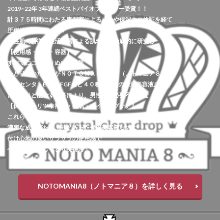
2019~22年 3年連続ベストバイオブザイヤー受賞！！
計３７５時間にわたる専門家による成分や保湿力の検証を経て
圧倒的１位に輝く！！
男性肌の特徴・生活習慣による肌老化を徹底的に研究し
【使用感・原料・容器】
すべてにこだわりぬいた結果
たどり着いた答えがＮＯＴＯＭＡＮＩＡ８（ノトマニア８）
プラセンタ・EGF・FGFなど４０種類以上の保湿美容液成分を
たっぷりと配合する事により、男性肌に必要不可欠な
【保湿・ハリツヤ補給・整肌・エイジングケア】
これらを1本で全てカバー！！
濃密な成分がたっぷりと入った保湿美容液なのに
付け心地の良いサラサラの使用感で
ベタつかずにしっとり長持ち！
NOTOMANIA8（ノトマニア８）を詳しく見る