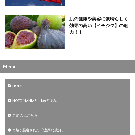
肌の健康や美容に素晴らしく
効果の高い【イチジク】の魅
力！！
Menu
HOME
NOTOMANIA8「1滴の凄み」
ご購入はこちら
1滴に凝縮された「濃厚な成分」