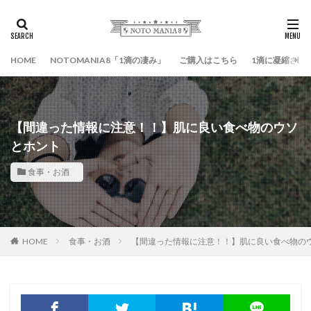
HOME
NOTOMANIA8「1滴の凄み」
ご購入はこちら
1滴に凝縮され
【間違った情報に注意！！】肌に良い食べ物のウソ
とホント
食事・お酒
HOME
食事・お酒
【間違った情報に注意！！】肌に良い食べ物の