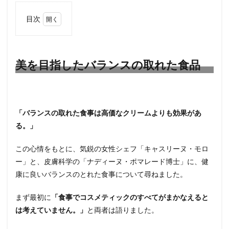
目次
1
美を
目指
した
美を目指したバランスの取れた食品
バラ
ンス
の取
れた
食品
「バランスの取れた食事は高価なクリームよりも効果があ
2
る。」
肌・
保湿
この心情をもとに、気鋭の女性シェフ「キャスリーヌ・モロ
に関
する
ー」と、皮膚科学の「ナディーヌ・ポマレード博士」に、健
嘘と
康に良いバランスのとれた食事について尋ねました。
本当
3
まず最初に
「食事でコスメティックのすべてがまかなえると
ニキ
は考えていません。」
と両者は語りました。
ビ・
鉄分