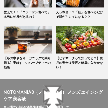
教えて！！「コラーゲン食べて」
えっ本当！？「鮭」を食べるだけ
本当に効果があるの？
で肌がキレイになる？？
【冬の寒さをオーガニックで乗り
【ビオマークって知ってる？】食
切る】実はすごいハーブティーの
品の安全は美容と健康に欠かせな
効果
い！
NOTOMANIA8（ノトマニア8） メンズ エイジング
ケア 美容液
辛口批評で有名な本格検証雑誌「MONOQLO」で