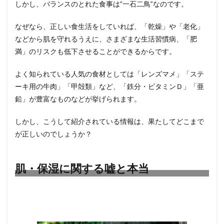
しかし、バランスのとれた食事は”一石二鳥”なのです。
に関
する
嘘と
なぜなら、正しい食生活をしていれば、「乾燥」や「老化」
本当
などから肌を守れるうえに、さまざまな生活習慣病、「肥
4
満」のリスクも低下させることができるからです。
アン
チエ
よく知られている人気の食材としては「レンズマメ」「ステ
イジ
ン
ーキ用の牛肉」「甲殻類」など、「鉄分・ビタミンＤ」「亜
グ・
鉛」が豊富なものなどが挙げられます。
ダイ
エッ
トに
しかし、こうして紹介されている情報は、果たしてどこまで
関す
が正しいのでしょうか？
る嘘
と本
当
肌・保湿に関する嘘と本当
5
まと
め