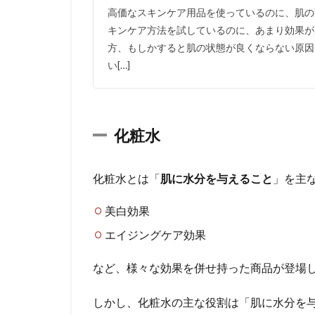
ー
高価なスキンケア用品を使っているのに、肌の
ル
キンケア方法を試しているのに、あまり効果が
イ
方、もしかすると肌の状態が良くならない原因
ン
い[…]
ワ
ン
と
い
う
化粧水
選
択
肢
化粧水とは「
肌に水分を与えること
」を主
も
あ
美白効果
る
エイジングケア効果
4
ス
など、様々な効果を併せ持った商品が登場
キ
ン
しかし、化粧水の主な役割は「肌に水分を
ケ