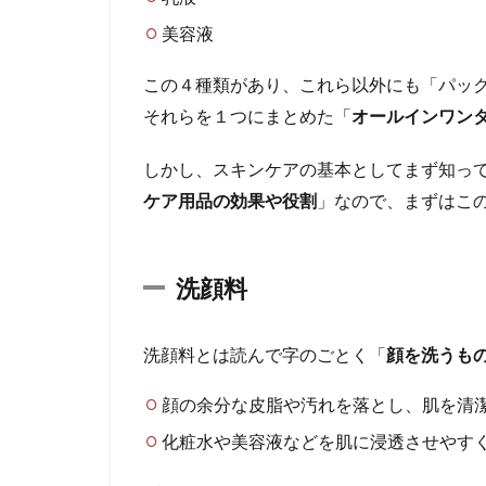
1.4
美容液
美容
液
この４種類があり、これら以外にも「パッ
2
それらを１つにまとめた「
オールインワン
ま
ず
しかし、スキンケアの基本としてまず知っ
は
ケア用品の効果や役割
」なので、まずはこ
自
分
の
肌
洗顔料
タ
イ
プ
洗顔料とは読んで字のごとく「
顔を洗うも
を
知
顔の余分な皮脂や汚れを落とし、肌を清
ろ
う
化粧水や美容液などを肌に浸透させやす
2.1