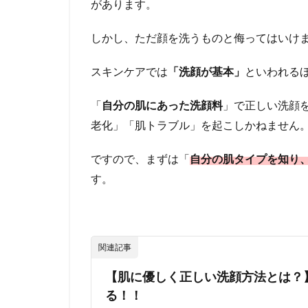
があります。
肌タ
イプ
の診
しかし、ただ顔を洗うものと侮ってはいけ
断方
法
スキンケアでは
「洗顔が基本」
といわれる
2.1.1
普通肌
「
自分の肌にあった洗顔料
」で正しい洗顔
老化」「肌トラブル」を起こしかねません
2.1.2
脂性肌
ですので、まずは「
自分の肌タイプを知り
2.1.3
す。
乾燥肌
2.1.4
混合肌
3
関連記事
男
性
【肌に優しく正しい洗顔方法とは？
は
る！！
オ