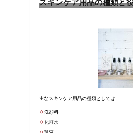
スキンケア用品の種類と
ン
ケ
ア
用
品
の
種
類
と
役
割
1.1
洗顔
料
主なスキンケア用品の種類としては
1.2
化粧
水
洗顔料
1.3
化粧水
乳液
乳液