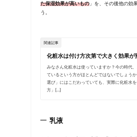
ア
た保湿効果が高いもの
」を、その後他の効
で
う。
は
肌
老
化
に
関連記事
対
す
化粧水は付け方次第で大きく効果が
る
意
みなさん化粧水は使っていますか？今の時代、
識
ているという方がほとんどではないでしょうか
も
選び」にはこだわっていても、実際に化粧水を
持
方」[…]
と
う
5
何
乳液
も
し
な