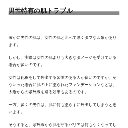
特有
の肌
男性特有の肌トラブル
トラ
ブル
2
男性
確かに男性の肌は、女性の肌と比べて厚くタフな印象があり
にス
キン
ます。
ケア
が必
しかし、実際は女性の肌よりも大きなダメージを受けている
要な
理由
場合が多いのです。
3
女性は化粧をして外出する習慣のある人が多いのですが、そ
男性
の肌
ういった場合に肌の上に塗られたファンデーションなどは、
老化
太陽からの紫外線を遮る効果もあるのです。
につ
いて
一方、多くの男性は、肌に何も塗らずに外出してしまうと思
4
います。
男性
でも
そうすると、紫外線から肌を守るバリアは何もなくなってし
紫外