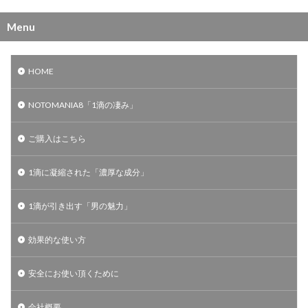
Menu
HOME
NOTOMANIA8「1滴の凄み」
ご購入はこちら
1滴に凝縮された「濃厚な成分」
1滴が引き出す「男の魅力」
効果的な使い方
安全にお使い頂くために
会社概要