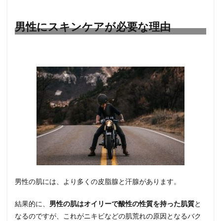
き
か？
男性にスキンケアが必要な理由
7
まと
め
男性の肌には、より多くの皮脂腺と汗腺があります。
結果的に、
男性の肌はオイリーで酸性の性質を持った肌質
と
なるのですが、これがニキビなどの肌荒れの原因となるバク