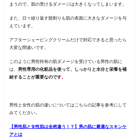
線ケ
まうので、肌の受けるダメージは大きくなってしまいます。
アが
必要
また、日々繰り返す髭剃りも肌の表面に大きなダメージを与
5
えています。
男性
のス
アフターシェービングクリームだけで対応できると思ったら
キン
ケア
大変な間違いです。
は短
時間
このように男性特有の肌ダメージを受けている男性の肌に
で終
わら
は、
男性専用の化粧品を使って、しっかりと水分と栄養を補
せる
給することが重要なのです
。
6
男性
肌の
ケア
男性と女性の肌の違いについてはこちらの記事を参考にして
は朝
みてください。
する
べき
か？
【男性肌と女性肌は全然違う！？】男の肌に最適なスキンケ
夜す
アとは
るべ