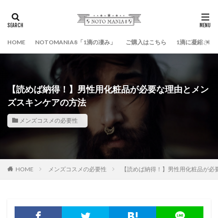
HOME
NOTOMANIA8「1滴の凄み」
ご購入はこちら
1滴に凝縮され
【読めば納得！】男性用化粧品が必要な理由とメン
ズスキンケアの方法
メンズコスメの必要性
HOME
メンズコスメの必要性
【読めば納得！】男性用化粧品が必