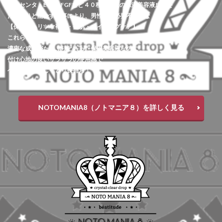
プラセンタ・EGF・FGFなど４０種類以上の保湿美容液成分を
たっぷりと配合する事により、男性肌に必要不可欠な
【保湿・ハリツヤ補給・整肌・エイジングケア】
これらを1本で全てカバー！！
濃密な成分がたっぷりと入った保湿美容液なのに
付け心地の良いサラサラの使用感で
ベタつかずにしっとり長持ち！
NOTOMANIA8（ノトマニア８）を詳しく見る