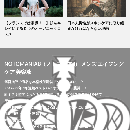
【フランスでは常識！！】肌をキ
日本人男性がスキンケアに取り組
レイにする５つのオーガニックコ
まなければならない理由
スメ
NOTOMANIA8（ノトマニア8） メンズ エイジング
ケア 美容液
辛口批評で有名な本格検証雑誌「MONOQLO」で
2019~22年 3年連続ベストバイオブザイヤー受賞！！
計３７５時間にわたる専門家による成分や保湿力の検証を経て
圧倒的１位に輝く！！
男性肌の特徴・生活習慣による肌老化を徹底的に研究し
【使用感・原料・容器】
すべてにこだわりぬいた結果
たどり着いた答えがＮＯＴＯＭＡＮＩＡ８（ノトマニア８）