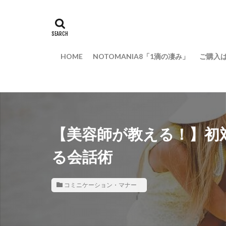
HOME
NOTOMANIA8「1滴の凄み」
ご購入
【美容師が教える！】初
る会話術
コミニケーション・マナー