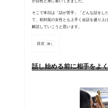
が自然と身に着いてきました。
そこで本日は「話が苦手」「どんな話をし
て、初対面の女性とも上手く会話を盛り上
解説していこうと思います。
目次
1
話
し
話し始める前に相手をよ
始
め
る
前
に
相
手
を
よ