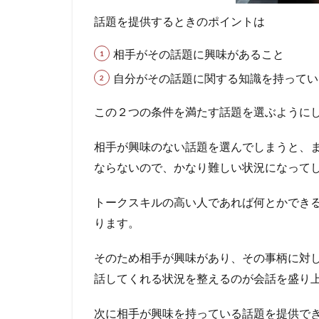
の
話題を提供するときのポイントは
反
応
を
相手がその話題に興味があること
見
自分がその話題に関する知識を持ってい
な
が
この２つの条件を満たす話題を選ぶように
ら
臨
機
相手が興味のない話題を選んでしまうと、
応
ならないので、かなり難しい状況になって
変
に
話
トークスキルの高い人であれば何とかでき
題
ります。
を
変
そのため相手が興味があり、その事柄に対
え
る
話してくれる状況を整えるのが会話を盛り
6
次に相手が興味を持っている話題を提供で
会