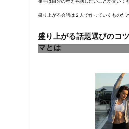
相手は自分の考えや話したいことが聞いて
や
知
盛り上がる会話は２人で作っていくものだ
識
に
対
盛り上がる話題選びのコ
し
て
マとは
ア
ン
テ
ナ
を
張
り
続
け
る
5
相
手