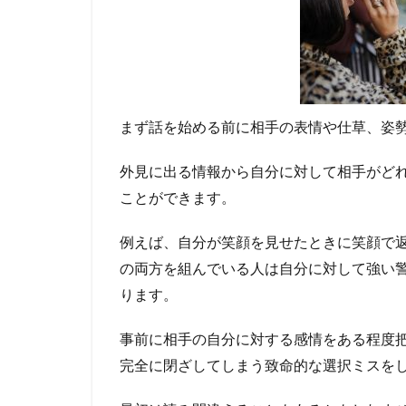
く
観
察
す
る
2
まず話を始める前に相手の表情や仕草、姿
最
初
外見に出る情報から自分に対して相手がど
に
ことができます。
切
り
出
例えば、自分が笑顔を見せたときに笑顔で
す
の両方を組んでいる人は自分に対して強い
話
ります。
題
で
ほ
事前に相手の自分に対する感情をある程度
ぼ
完全に閉ざしてしまう致命的な選択ミスを
勝
負