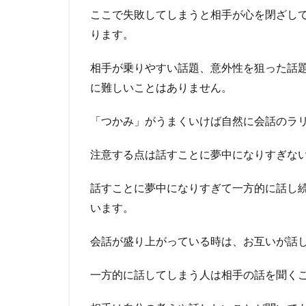
と
ここで失敗してしまうと相手が心を閉ざし
が
ります。
ほ
と
ん
相手が乗りやすい話題、意外性を狙った話
ど
に難しいことはありません。
な
い
「つかみ」がうまくいけば自然に会話のラ
テ
ー
マ
注意する点は話すことに夢中になりすぎな
と
は
話すことに夢中になりすぎて一方的に話し
4
います。
常
に
会話が盛り上がっている時は、お互いが話
新
し
一方的に話してしまう人は相手の話を聞く
い
情
報