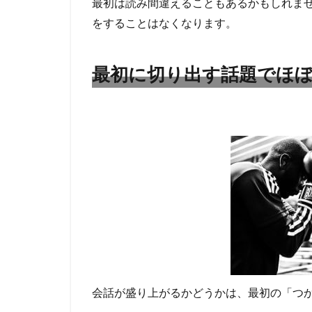
最初は読み間違えることもあるかもしれま
が
決
をすることはなくなります。
ま
る
最初に切り出す話題でほ
3
盛
り
上
が
る
話
題
選
び
の
コ
ツ
と
外
す
会話が盛り上がるかどうかは、最初の「つ
こ