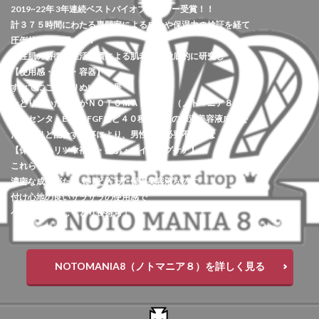
2019~22年 3年連続ベストバイオブザイヤー受賞！！
計３７５時間にわたる専門家による成分や保湿力の検証を経て
圧倒的１位に輝く！！
男性肌の特徴・生活習慣による肌老化を徹底的に研究し
【使用感・原料・容器】
すべてにこだわりぬいた結果
たどり着いた答えがＮＯＴＯＭＡＮＩＡ８（ノトマニア８）
プラセンタ・EGF・FGFなど４０種類以上の保湿美容液成分を
たっぷりと配合する事により、男性肌に必要不可欠な
【保湿・ハリツヤ補給・整肌・エイジングケア】
これらを1本で全てカバー！！
濃密な成分がたっぷりと入った保湿美容液なのに
付け心地の良いサラサラの使用感で
ベタつかずにしっとり長持ち！
NOTOMANIA8（ノトマニア８）を詳しく見る